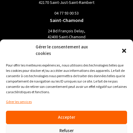
42170 Saint-Just-Saint-Rambert
04 77 93 00 53
Saint-Chamond
24 Bd François Delay,
42400 Saint-Chamond
Gérer le consentement aux
04 77 19 70 90
cookies
Firminy
Parc de l’Etoile , Rue Dorian
Pour offrir les meilleures expériences, nous utilisons des technologies telles que
les cookies pour stocker et/ou accéder aux informations des appareils. Le fait de
42700 Firminy
consentir à ces technologies nous permettra de traiter des données telles que le
comportement de navigation ou les ID uniques sur ce site. Le fait de ne pas
04 77 39 31 08
consentir ou de retirer son consentement peut avoir un effet négatif sur certaines
Saint-Étienne
caractéristiques et fonctions.
12 Pl. Chavanelle,
Gérer les services
42100 Saint-Étienne
04 77 54 29 17
Accepter
Refuser
Mentions légales