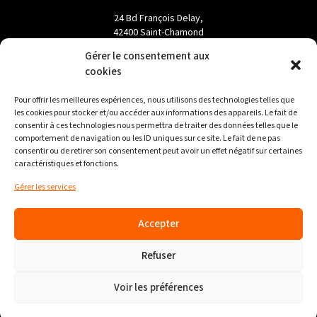
24 Bd François Delay,
42400 Saint-Chamond
Gérer le consentement aux
04 77 19 70 90
cookies
Firminy
Parc de l’Etoile , Rue Dorian
Pour offrir les meilleures expériences, nous utilisons des technologies telles que
les cookies pour stocker et/ou accéder aux informations des appareils. Le fait de
42700 Firminy
consentir à ces technologies nous permettra de traiter des données telles que le
comportement de navigation ou les ID uniques sur ce site. Le fait de ne pas
04 77 39 31 08
consentir ou de retirer son consentement peut avoir un effet négatif sur certaines
Saint-Étienne
caractéristiques et fonctions.
12 Pl. Chavanelle,
Gérer les services
42100 Saint-Étienne
04 77 54 29 17
Accepter
Refuser
Mentions légales
Données personnelles
Voir les préférences